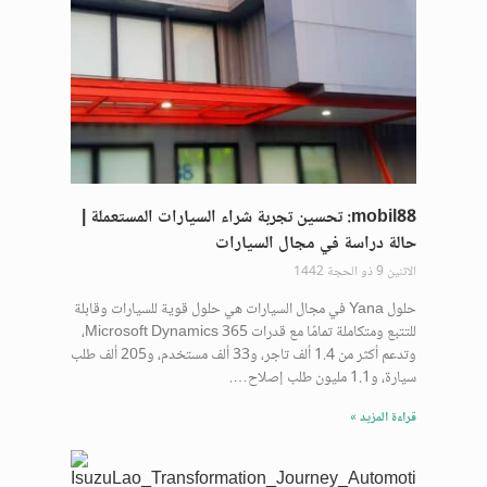
mobil88: تحسين تجربة شراء السيارات المستعملة |
حالة دراسة في مجال السيارات
الاثنين 9 ذو الحجة 1442
حلول Yana في مجال السيارات هي حلول قوية للسيارات وقابلة
للتتبع ومتكاملة تمامًا مع قدرات Microsoft Dynamics 365،
وتدعم أكثر من 1.4 ألف تاجر، و33 ألف مستخدم، و205 ألف طلب
سيارة، و1.1 مليون طلب إصلاح….
قراءة المزيد »