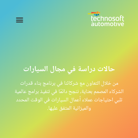
حالات دراسة في مجال السيارات
من خلال التعاون مع شركائنا في برنامج بناء قدرات
الشركاء المصمم بعناية، ننجح دائمًا في تنفيذ برامج عالمية
تلبي احتياجات عملاء أعمال السيارات في الوقت المحدد
والميزانية المتفق عليها.