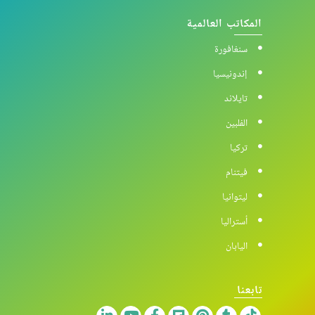
المكاتب العالمية
سنغافورة
إندونيسيا
تايلاند
الفلبين
تركيا
فيتنام
ليتوانيا
أستراليا
اليابان
تابعنا