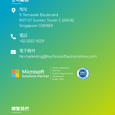
地址
9 Temasek Boulevard
#07-01 Suntec Tower 2 (AR06)
Singapore 038989
電話
+65 6592 9539
電子郵件
hk.marketing@technosoftautomotive.com
聯繫我們