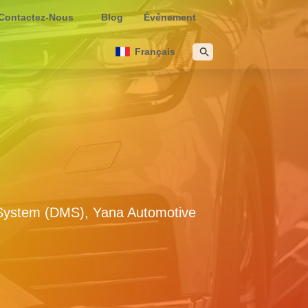
Contactez-Nous
Blog
Événement
Français
g
 System (DMS), Yana Automotive