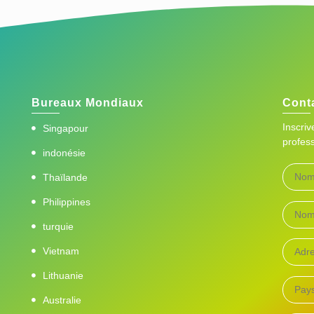
Bureaux Mondiaux
Cont
Inscri
Singapour
profess
indonésie
Thaïlande
Philippines
turquie
Vietnam
Lithuanie
Australie