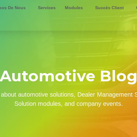
pos De Nous
Services
Modules
Succès Client
Automotive Blo
ws about automotive solutions, Dealer Management
Solution modules, and company events.