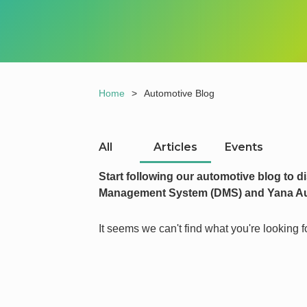
Home
>
Automotive Blog
All
Articles
Events
Start following our automotive blog to d
Management System (DMS) and Yana Au
It seems we can't find what you're looking fo