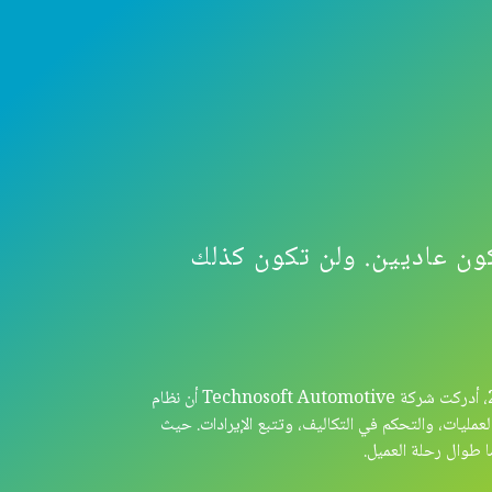
كون عاديين. ولن تكون كذلك
عندما بدأنا لأول مرة في عام 2012، أدركت شركة Technosoft Automotive أن نظام
العمليات، والتحكم في التكاليف، وتتبع الإيرادات. حيث
 طوال رحلة العميل.