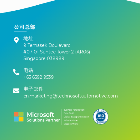
公司总部
地址
9 Temasek Boulevard
#07-01 Suntec Tower 2 (AR06)
Singapore 038989
电话
+65 6592 9539
电子邮件
cn.marketing@technosoftautomotive.com