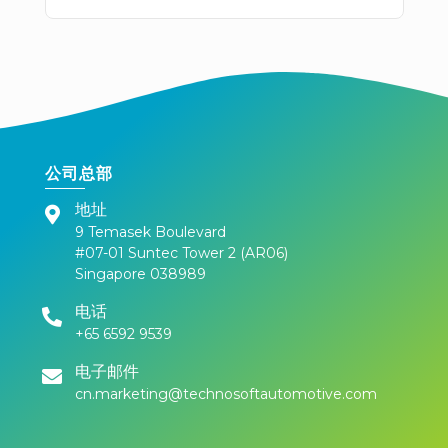
公司总部
地址
9 Temasek Boulevard
#07-01 Suntec Tower 2 (AR06)
Singapore 038989
电话
+65 6592 9539
电子邮件
cn.marketing@technosoftautomotive.com