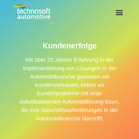
Kundenerfolge
Mit über 20 Jahren Erfahrung in der
Implementierung von Lösungen in der
Automobilbranche gewinnen wir
Kundenvertrauen, indem wir
Kundenprobleme mit einer
individualisierten Automobillösung lösen,
die ihre Geschäftsanforderungen in der
Automobilbranche übertrifft.