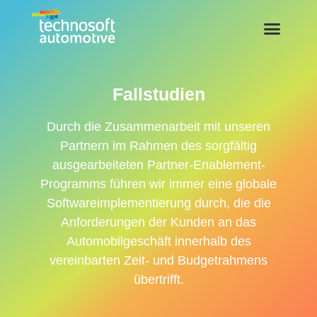
Fallstudien
Durch die Zusammenarbeit mit unseren
Partnern im Rahmen des sorgfältig
ausgearbeiteten Partner-Enablement-
Programms führen wir immer eine globale
Softwareimplementierung durch, die die
Anforderungen der Kunden an das
Automobilgeschäft innerhalb des
vereinbarten Zeit- und Budgetrahmens
übertrifft.