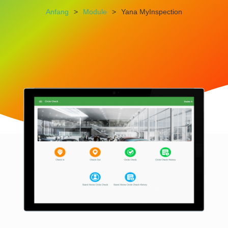
Anfang
>
Module
>
Yana MyInspection