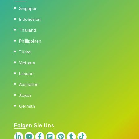
Singapur
Indonesien
Thailand
Phillippinen
Türkei
Vietnam
Litauen
Australien
Japan
German
Folgen Sie Uns